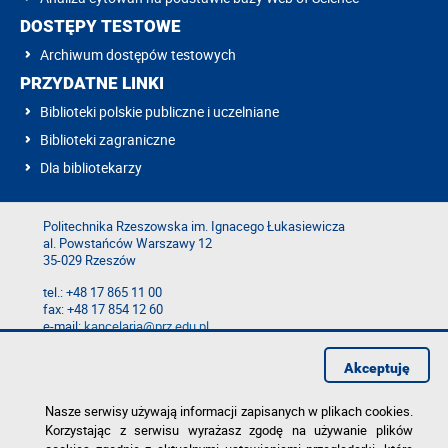
DOSTĘPY TESTOWE
Archiwum dostępów testowych
PRZYDATNE LINKI
Biblioteki polskie publiczne i uczelniane
Biblioteki zagraniczne
Dla bibliotekarzy
Politechnika Rzeszowska im. Ignacego Łukasiewicza
al. Powstańców Warszawy 12
35-029 Rzeszów
tel.: +48 17 865 11 00
fax: +48 17 854 12 60
e-mail:
kancelaria@prz.edu.pl
Mapa serwisu
Akceptuję
Deklaracja dostępności
Polityka prywatności
Zgłoś błąd na stronie
Nasze serwisy używają informacji zapisanych w plikach cookies.
Korzystając z serwisu wyrażasz zgodę na używanie plików