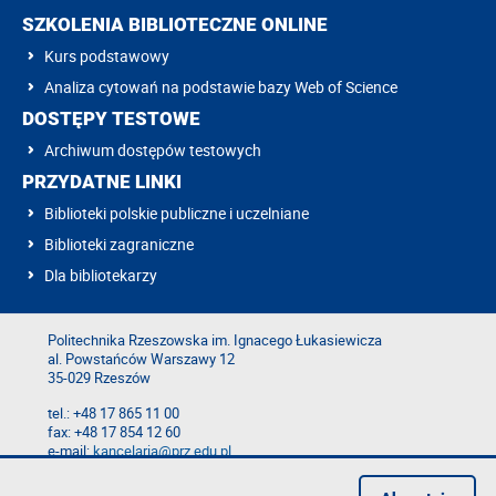
SZKOLENIA BIBLIOTECZNE ONLINE
Kurs podstawowy
Analiza cytowań na podstawie bazy Web of Science
DOSTĘPY TESTOWE
Archiwum dostępów testowych
PRZYDATNE LINKI
Biblioteki polskie publiczne i uczelniane
Biblioteki zagraniczne
Dla bibliotekarzy
Politechnika Rzeszowska im. Ignacego Łukasiewicza
al. Powstańców Warszawy 12
35-029 Rzeszów
tel.: +48 17 865 11 00
fax: +48 17 854 12 60
e-mail:
kancelaria@prz.edu.pl
Mapa serwisu