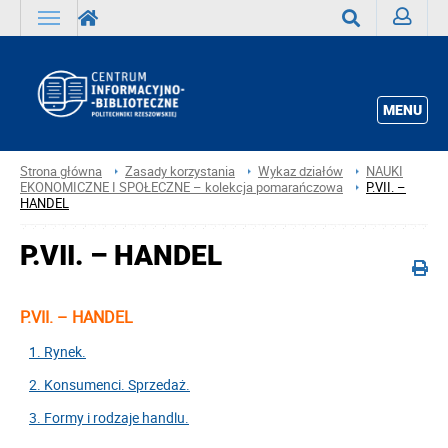
Zaloguj
Wyszukaj
MENU
Strona główna
Zasady korzystania
Wykaz działów
NAUKI
EKONOMICZNE I SPOŁECZNE – kolekcja pomarańczowa
P.VII. –
HANDEL
P.VII. – HANDEL
P.VII. – HANDEL
1. Rynek.
2. Konsumenci. Sprzedaż.
3. Formy i rodzaje handlu.