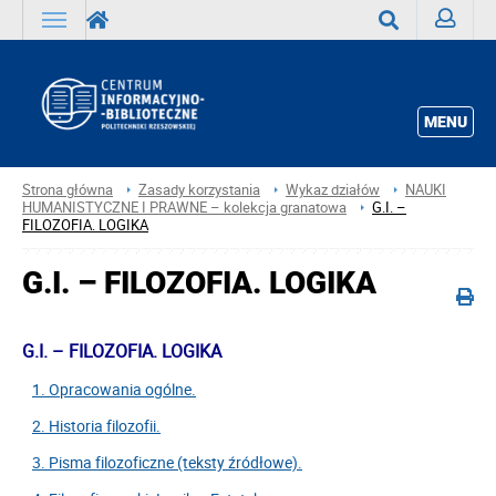
Zaloguj
Wyszukaj
MENU
Strona główna
Zasady korzystania
Wykaz działów
NAUKI
HUMANISTYCZNE I PRAWNE – kolekcja granatowa
G.I. –
FILOZOFIA. LOGIKA
G.I. – FILOZOFIA. LOGIKA
G.I. – FILOZOFIA. LOGIKA
1. Opracowania ogólne.
2. Historia filozofii.
3. Pisma filozoficzne (teksty źródłowe).