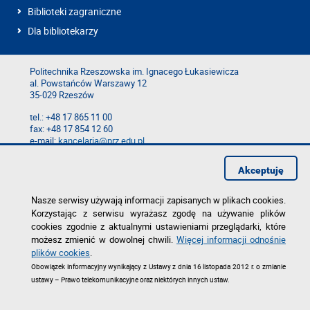
Biblioteki zagraniczne
Dla bibliotekarzy
Politechnika Rzeszowska im. Ignacego Łukasiewicza
al. Powstańców Warszawy 12
35-029 Rzeszów
tel.: +48 17 865 11 00
fax: +48 17 854 12 60
e-mail:
kancelaria@prz.edu.pl
Mapa serwisu
Akceptuję
Deklaracja dostępności
Polityka prywatności
Zgłoś błąd na stronie
Nasze serwisy używają informacji zapisanych w plikach cookies.
Korzystając z serwisu wyrażasz zgodę na używanie plików
cookies zgodnie z aktualnymi ustawieniami przeglądarki, które
możesz zmienić w dowolnej chwili.
Więcej informacji odnośnie
plików cookies
.
Obowiązek informacyjny wynikający z Ustawy z dnia 16 listopada 2012 r. o zmianie
ustawy – Prawo telekomunikacyjne oraz niektórych innych ustaw.