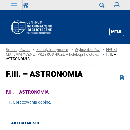
Zaloguj
Wyszukaj
MENU
Strona główna
Zasady korzystania
Wykaz działów
NAUKI
MATEMATYCZNE I PRZYRODNICZE – kolekcja fioletowa
F.III. –
ASTRONOMIA
F.III. – ASTRONOMIA
F.III. – ASTRONOMIA
1. Opracowania ogólne.
AKTUALNOŚCI