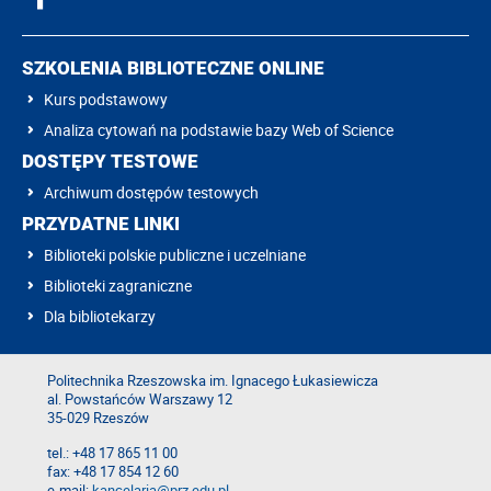
SZKOLENIA BIBLIOTECZNE ONLINE
Kurs podstawowy
Analiza cytowań na podstawie bazy Web of Science
DOSTĘPY TESTOWE
Archiwum dostępów testowych
PRZYDATNE LINKI
Biblioteki polskie publiczne i uczelniane
Biblioteki zagraniczne
Dla bibliotekarzy
Politechnika Rzeszowska im. Ignacego Łukasiewicza
al. Powstańców Warszawy 12
35-029 Rzeszów
tel.: +48 17 865 11 00
fax: +48 17 854 12 60
e-mail:
kancelaria@prz.edu.pl