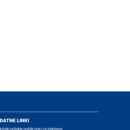
DATNE LINKI
ioteki polskie publiczne i uczelniane