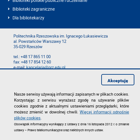
Biblioteki polskie publiczne i uczelniane
Biblioteki zagraniczne
Dla bibliotekarzy
Politechnika Rzeszowska im. Ignacego Łukasiewicza
al. Powstańców Warszawy 12
35-029 Rzeszów
tel.: +48 17 865 11 00
fax: +48 17 854 12 60
e-mail:
kancelaria@prz.edu.pl
Mapa serwisu
Akceptuję
Deklaracja dostępności
Polityka prywatności
Zgłoś błąd na stronie
Nasze serwisy używają informacji zapisanych w plikach cookies.
Korzystając z serwisu wyrażasz zgodę na używanie plików
cookies zgodnie z aktualnymi ustawieniami przeglądarki, które
możesz zmienić w dowolnej chwili.
Więcej informacji odnośnie
plików cookies
.
Obowiązek informacyjny wynikający z Ustawy z dnia 16 listopada 2012 r. o zmianie
ustawy – Prawo telekomunikacyjne oraz niektórych innych ustaw.