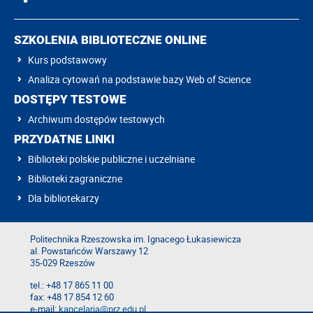
SZKOLENIA BIBLIOTECZNE ONLINE
Kurs podstawowy
Analiza cytowań na podstawie bazy Web of Science
DOSTĘPY TESTOWE
Archiwum dostępów testowych
PRZYDATNE LINKI
Biblioteki polskie publiczne i uczelniane
Biblioteki zagraniczne
Dla bibliotekarzy
Politechnika Rzeszowska im. Ignacego Łukasiewicza
al. Powstańców Warszawy 12
35-029 Rzeszów
tel.: +48 17 865 11 00
fax: +48 17 854 12 60
e-mail:
kancelaria@prz.edu.pl