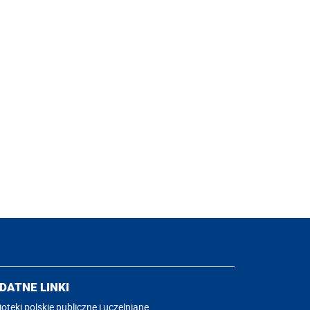
DATNE LINKI
ioteki polskie publiczne i uczelniane