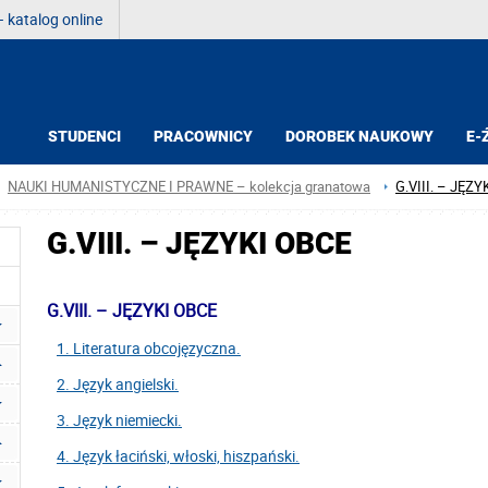
 katalog online
STUDENCI
PRACOWNICY
DOROBEK NAUKOWY
E-
NAUKI HUMANISTYCZNE I PRAWNE – kolekcja granatowa
G.VIII. – JĘZY
G.VIII. – JĘZYKI OBCE
G.VIII. – JĘZYKI OBCE
1. Literatura obcojęzyczna.
2. Język angielski.
3. Język niemiecki.
4. Język łaciński, włoski, hiszpański.