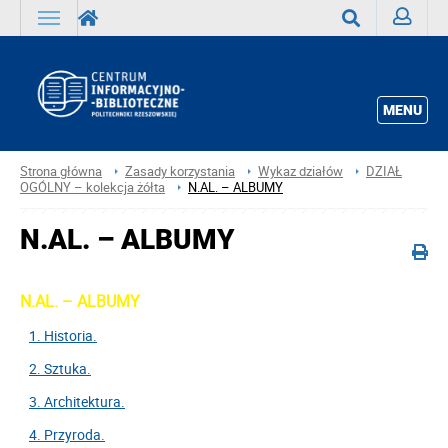
Zaloguj
Wyszukaj
MENU
Strona główna
Zasady korzystania
Wykaz działów
DZIAŁ
OGÓLNY – kolekcja żółta
N.AL. – ALBUMY
N.AL. – ALBUMY
N.AL. – ALBUMY
1. Historia.
2. Sztuka.
3. Architektura.
4. Przyroda.