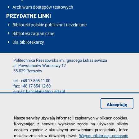
Archiwum dostępów testowych
PRZYDATNE LINKI
Biblioteki polskie publiczne i uczelniane
Biblioteki zagraniczne
Dla bibliotekarzy
Politechnika Rzeszowska im. Ignacego Łukasiewicza
al. Powstańców Warszawy 12
35-029 Rzeszów
tel.: +48 17 865 11 00
fax: +48 17 854 12 60
e-mail:
kancelaria@prz.edu.pl
Mapa serwisu
Akceptuję
Deklaracja dostępności
Polityka prywatności
Zgłoś błąd na stronie
Nasze serwisy używają informacji zapisanych w plikach cookies.
Korzystając z serwisu wyrażasz zgodę na używanie plików
cookies zgodnie z aktualnymi ustawieniami przeglądarki, które
możesz zmienić w dowolnej chwili.
Więcej informacji odnośnie