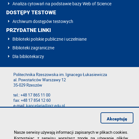
Analiza cytowań na podstawie bazy Web of Science
DOSTĘPY TESTOWE
Archiwum dostępów testowych
PRZYDATNE LINKI
Biblioteki polskie publiczne i uczelniane
Biblioteki zagraniczne
Dla bibliotekarzy
Politechnika Rzeszowska im. Ignacego Łukasiewicza
al. Powstańców Warszawy 12
35-029 Rzeszów
tel.: +48 17 865 11 00
fax: +48 17 854 12 60
e-mail:
kancelaria@prz.edu.pl
Mapa serwisu
Akceptuję
Deklaracja dostępności
Polityka prywatności
Zgłoś błąd na stronie
Nasze serwisy używają informacji zapisanych w plikach cookies.
Korzystając z serwisu wyrażasz zgodę na używanie plików