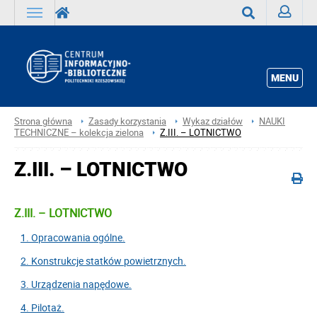
Zaloguj
Wyszukaj
MENU
Strona główna
Zasady korzystania
Wykaz działów
NAUKI
TECHNICZNE – kolekcja zielona
Z.III. – LOTNICTWO
Z.III. – LOTNICTWO
Z.III. – LOTNICTWO
1. Opracowania ogólne.
2. Konstrukcje statków powietrznych.
3. Urządzenia napędowe.
4. Pilotaż.