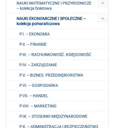
NAUKI MATEMATYCZNE I PRZYRODNICZE
– kolekcja fioletowa
NAUKI EKONOMICZNE I SPOŁECZNE –
kolekcja pomarańczowa
P.I. – EKONOMIA
P.II. – FINANSE
P.III. – RACHUNKOWOŚĆ. KSIĘGOWOŚĆ
P.IV. – ZARZĄDZANIE
P.V. – BIZNES. PRZEDSIĘBIORSTWA
P.VI. – GOSPODARKA
P.VII. – HANDEL
P.VIII. – MARKETING
P.IX. – STOSUNKI MIĘDZYNARODOWE
P.X. – ADMINISTRACJA I BEZPIECZEŃSTWO