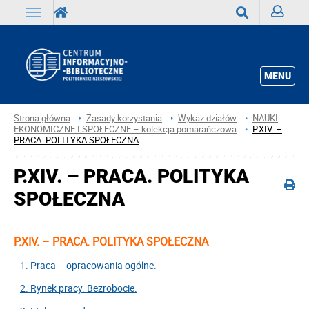
Zaloguj
Wyszukaj
MENU
Strona główna
Zasady korzystania
Wykaz działów
NAUKI
EKONOMICZNE I SPOŁECZNE – kolekcja pomarańczowa
P.XIV. –
PRACA. POLITYKA SPOŁECZNA
P.XIV. – PRACA. POLITYKA
SPOŁECZNA
P.XIV. – PRACA. POLITYKA SPOŁECZNA
1. Praca – opracowania ogólne.
2. Rynek pracy. Bezrobocie.