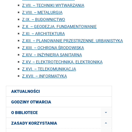
Z.VII. – TECHNIKI WYTWARZANIA
Z.VIII. – METALURGIA
Z.IX. – BUDOWNICTWO
Z.X. – GEODEZJA. FUNDAMENTOWANIE
Z.XI. – ARCHITEKTURA
Z.XII. – PLANOWANIE PRZESTRZENNE. URBANISTYKA
Z.XIII. – OCHRONA ŚRODOWISKA
Z.XIV. – INŻYNIERIA SANITARNA
Z.XV. – ELEKTROTECHNIKA. ELEKTRONIKA
Z.XVI. – TELEKOMUNIKACJA
Z.XVII. – INFORMATYKA
AKTUALNOŚCI
GODZINY OTWARCIA
O BIBLIOTECE
ZASADY KORZYSTANIA