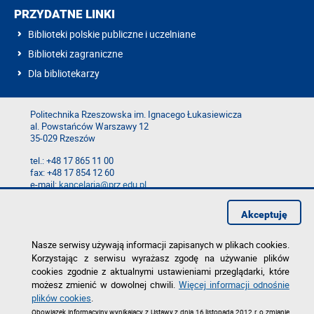
PRZYDATNE LINKI
Biblioteki polskie publiczne i uczelniane
Biblioteki zagraniczne
Dla bibliotekarzy
Politechnika Rzeszowska im. Ignacego Łukasiewicza
al. Powstańców Warszawy 12
35-029 Rzeszów
tel.: +48 17 865 11 00
fax: +48 17 854 12 60
e-mail:
kancelaria@prz.edu.pl
Mapa serwisu
Akceptuję
Deklaracja dostępności
Polityka prywatności
Zgłoś błąd na stronie
Nasze serwisy używają informacji zapisanych w plikach cookies.
Korzystając z serwisu wyrażasz zgodę na używanie plików
cookies zgodnie z aktualnymi ustawieniami przeglądarki, które
możesz zmienić w dowolnej chwili.
Więcej informacji odnośnie
plików cookies
.
Obowiązek informacyjny wynikający z Ustawy z dnia 16 listopada 2012 r. o zmianie