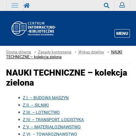
Zaloguj
Wyszukaj
MENU
Strona główna
Zasady korzystania
Wykaz działów
NAUKI
TECHNICZNE – kolekcja zielona
NAUKI TECHNICZNE – kolekcja
zielona
Z.I. – BUDOWA MASZYN
Z.II. – SILNIKI
Z.III. – LOTNICTWO
Z.IV. – TRANSPORT. LOGISTYKA
Z.V. – MATERIAŁOZNAWSTWO
Z.VI. – TOWAROZNAWSTWO