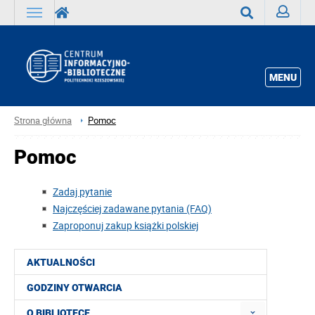
Zaloguj
Wyszukaj
MENU
Strona główna
Pomoc
Pomoc
Zadaj pytanie
Najczęściej zadawane pytania (FAQ)
Zaproponuj zakup książki polskiej
AKTUALNOŚCI
GODZINY OTWARCIA
O BIBLIOTECE