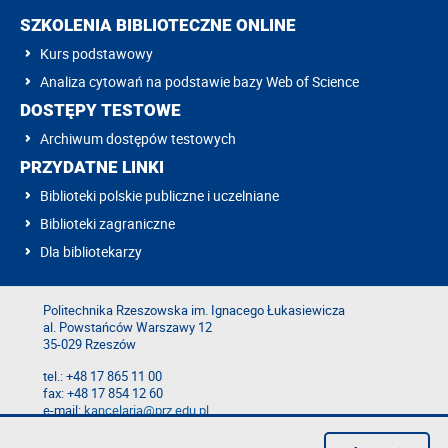
SZKOLENIA BIBLIOTECZNE ONLINE
Kurs podstawowy
Analiza cytowań na podstawie bazy Web of Science
DOSTĘPY TESTOWE
Archiwum dostępów testowych
PRZYDATNE LINKI
Biblioteki polskie publiczne i uczelniane
Biblioteki zagraniczne
Dla bibliotekarzy
Politechnika Rzeszowska im. Ignacego Łukasiewicza
al. Powstańców Warszawy 12
35-029 Rzeszów
tel.: +48 17 865 11 00
fax: +48 17 854 12 60
e-mail:
kancelaria@prz.edu.pl
Mapa serwisu