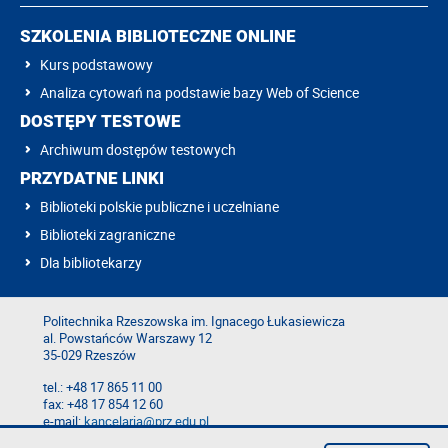
SZKOLENIA BIBLIOTECZNE ONLINE
Kurs podstawowy
Analiza cytowań na podstawie bazy Web of Science
DOSTĘPY TESTOWE
Archiwum dostępów testowych
PRZYDATNE LINKI
Biblioteki polskie publiczne i uczelniane
Biblioteki zagraniczne
Dla bibliotekarzy
Politechnika Rzeszowska im. Ignacego Łukasiewicza
al. Powstańców Warszawy 12
35-029 Rzeszów
tel.: +48 17 865 11 00
fax: +48 17 854 12 60
e-mail:
kancelaria@prz.edu.pl