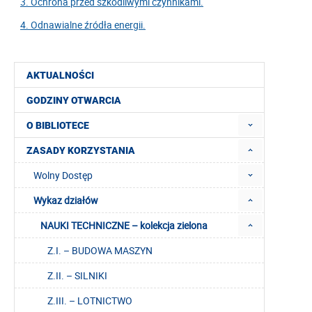
3. Ochrona przed szkodliwymi czynnikami.
4. Odnawialne źródła energii.
AKTUALNOŚCI
GODZINY OTWARCIA
O BIBLIOTECE
ZASADY KORZYSTANIA
Wolny Dostęp
Wykaz działów
NAUKI TECHNICZNE – kolekcja zielona
Z.I. – BUDOWA MASZYN
Z.II. – SILNIKI
Z.III. – LOTNICTWO