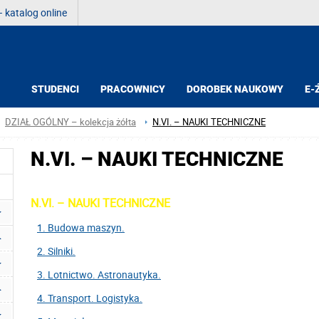
 katalog online
STUDENCI
PRACOWNICY
DOROBEK NAUKOWY
E-
DZIAŁ OGÓLNY – kolekcja żółta
N.VI. – NAUKI TECHNICZNE
N.VI. – NAUKI TECHNICZNE
N.VI. – NAUKI TECHNICZNE
1. Budowa maszyn.
2. Silniki.
3. Lotnictwo. Astronautyka.
4. Transport. Logistyka.