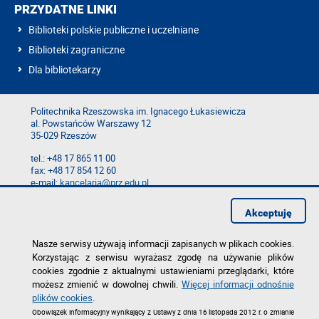
PRZYDATNE LINKI
Biblioteki polskie publiczne i uczelniane
Biblioteki zagraniczne
Dla bibliotekarzy
Politechnika Rzeszowska im. Ignacego Łukasiewicza
al. Powstańców Warszawy 12
35-029 Rzeszów
tel.: +48 17 865 11 00
fax: +48 17 854 12 60
e-mail:
kancelaria@prz.edu.pl
Mapa serwisu
Akceptuję
Deklaracja dostępności
Polityka prywatności
Zgłoś błąd na stronie
Nasze serwisy używają informacji zapisanych w plikach cookies.
Korzystając z serwisu wyrażasz zgodę na używanie plików
cookies zgodnie z aktualnymi ustawieniami przeglądarki, które
możesz zmienić w dowolnej chwili.
Więcej informacji odnośnie
plików cookies
.
Obowiązek informacyjny wynikający z Ustawy z dnia 16 listopada 2012 r. o zmianie