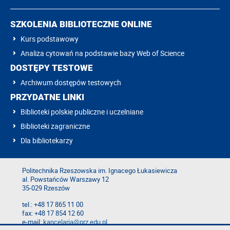
SZKOLENIA BIBLIOTECZNE ONLINE
Kurs podstawowy
Analiza cytowań na podstawie bazy Web of Science
DOSTĘPY TESTOWE
Archiwum dostępów testowych
PRZYDATNE LINKI
Biblioteki polskie publiczne i uczelniane
Biblioteki zagraniczne
Dla bibliotekarzy
Politechnika Rzeszowska im. Ignacego Łukasiewicza
al. Powstańców Warszawy 12
35-029 Rzeszów
tel.: +48 17 865 11 00
fax: +48 17 854 12 60
e-mail:
kancelaria@prz.edu.pl