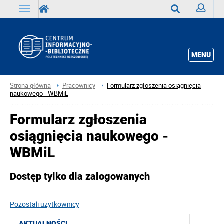
Zaloguj
Wyszukaj
MENU
Strona główna
Pracownicy
Formularz zgłoszenia osiągnięcia
naukowego - WBMiL
Formularz zgłoszenia
osiągnięcia naukowego -
WBMiL
Dostęp tylko dla zalogowanych
Pozostali użytkownicy
AKTUALNOŚCI