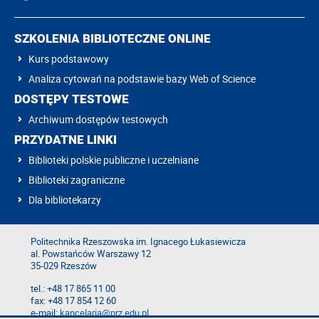
SZKOLENIA BIBLIOTECZNE ONLINE
Kurs podstawowy
Analiza cytowań na podstawie bazy Web of Science
DOSTĘPY TESTOWE
Archiwum dostępów testowych
PRZYDATNE LINKI
Biblioteki polskie publiczne i uczelniane
Biblioteki zagraniczne
Dla bibliotekarzy
Politechnika Rzeszowska im. Ignacego Łukasiewicza
al. Powstańców Warszawy 12
35-029 Rzeszów
tel.: +48 17 865 11 00
fax: +48 17 854 12 60
e-mail:
kancelaria@prz.edu.pl