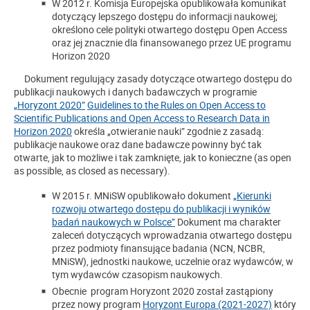
W 2012 r. Komisja Europejska opublikowała komunikat
dotyczący lepszego dostępu do informacji naukowej;
określono cele polityki otwartego dostępu Open Access
oraz jej znacznie dla finansowanego przez UE programu
Horizon 2020
Dokument regulujący zasady dotyczące otwartego dostępu do
publikacji naukowych i danych badawczych w programie
„Horyzont 2020”
Guidelines to the Rules on Open Access to
Scientific Publications and Open Access to Research Data in
Horizon 2020
określa „otwieranie nauki” zgodnie z zasadą:
publikacje naukowe oraz dane badawcze powinny być tak
otwarte, jak to możliwe i tak zamknięte, jak to konieczne (as open
as possible, as closed as necessary).
W 2015 r. MNiSW opublikowało dokument
„Kierunki
rozwoju otwartego dostępu do publikacji i wyników
badań naukowych w Polsce”
Dokument ma charakter
zaleceń dotyczących wprowadzania otwartego dostępu
przez podmioty finansujące badania (NCN, NCBR,
MNiSW), jednostki naukowe, uczelnie oraz wydawców, w
tym wydawców czasopism naukowych.
Obecnie program Horyzont 2020 został zastąpiony
przez nowy program
Horyzont Europa (2021-2027)
który