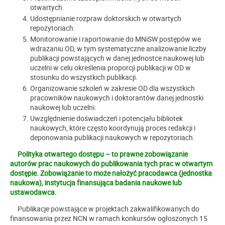
otwartych.
Udostępnianie rozpraw doktorskich w otwartych
repozytoriach.
Monitorowanie i raportowanie do MNiSW postępów we
wdrażaniu OD, w tym systematyczne analizowanie liczby
publikacji powstających w danej jednostce naukowej lub
uczelni w celu określenia proporcji publikacji w OD w
stosunku do wszystkich publikacji.
Organizowanie szkoleń w zakresie OD dla wszystkich
pracowników naukowych i doktorantów danej jednostki
naukowej lub uczelni.
Uwzględnienie doświadczeń i potencjału bibliotek
naukowych, które często koordynują proces redakcji i
deponowania publikacji naukowych w repozytoriach.
Polityka otwartego dostępu
– to prawne zobowiązanie
autorów prac naukowych do publikowania tych prac w otwartym
dostępie. Zobowiązanie to może nałożyć pracodawca (jednostka
naukowa), instytucja finansująca badania naukowe lub
ustawodawca.
Publikacje powstające w projektach zakwalifikowanych do
finansowania przez NCN w ramach konkursów ogłoszonych 15