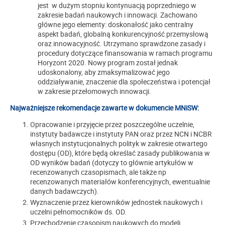
jest w dużym stopniu kontynuacją poprzedniego w
zakresie badań naukowych i innowacji. Zachowano
główne jego elementy: doskonałość jako centralny
aspekt badań, globalną konkurencyjność przemysłową
oraz innowacyjność. Utrzymano sprawdzone zasady i
procedury dotyczące finansowania w ramach programu
Horyzont 2020. Nowy program został jednak
udoskonalony, aby zmaksymalizować jego
oddziaływanie, znaczenie dla społeczeństwa i potencjał
w zakresie przełomowych innowacji.
Najważniejsze rekomendacje zawarte w dokumencie MNiSW:
Opracowanie i przyjęcie przez poszczególne uczelnie,
instytuty badawcze i instytuty PAN oraz przez NCN i NCBR
własnych instytucjonalnych polityk w zakresie otwartego
dostępu (OD), które będą określać zasady publikowania w
OD wyników badań (dotyczy to głównie artykułów w
recenzowanych czasopismach, ale także np
recenzowanych materiałów konferencyjnych, ewentualnie
danych badawczych).
Wyznaczenie przez kierowników jednostek naukowych i
uczelni pełnomocników ds. OD.
Przechodzenie czasopism naukowych do modeli