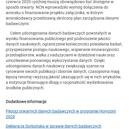
czerwca 2020 i później muszą obowiązkowo być dostępne w
sposób otwarty. NCN wprowadziło wymóg dołączenia do
wniosku o finansowanie projektu załącznika, w którym
wnioskodawcy przedstawią skrócony plan zarządzania danymi
badawczymi.
Celem udostępniania danych badawczych powstałych w
wyniku finansowania publicznego jest podnoszenie jakości
danych naukowych, ograniczenie konieczności powielania badań,
przyspieszenie postępu naukowego, wspieranie innowacyjności
przedsiębiorstw, walka z nadużyciami w dziedzinie nauki oraz
umożliwienie ponownego wykorzystania danych. Dzięki
udostępnianiu danych naukowcy zwiększają szanse na
cytowanie swoich publikacji i zbiorów danych, czasopisma mają
lepszą renomę i wyższą jakość ukazujących się w nich artykułów,
a instytucje finansujące dbają o racjonalność wydatkowania
środków publicznych.
Dodatkowe informacje:
Pilotaż otwartych danych badawczych w programie Horyzont
2020
Deklaracja Sorbońska w sprawie danych badawczych